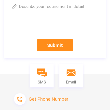
4, heiße Schmelzheizkraft: 6kw
Describe your requirement in detail
5, Stromversorgung der heißen Schmelzmaschine: 380v/50Hz
6, Energie der Hauptmaschine: 120w
7, Luftdruck: 0.6mpa
8, M-/Cgewicht: 250kg
8, Hauptmaschinengröße: 1700×1550×1500 (L×W×H)
9, heiße Schmelzapplikatorngröße: 830×600×1400 (L×W×H)
Spezifikation
Submit
SMS
Email
Get Phone Number