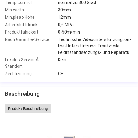
Temp.control
normal zu 300 Grad
Min.width
30mm
Min.pleat-Höhe
12mm
Arbeitsluftdruck
0,6 MPa
Produktfähigkeit
0-50m/min
Nach Garantie-Service
Technische Videounterstützung, on-
line-Unterstützung, Ersatzteile,
Feldinstandsetzungs- und Reparatu
Lokales ServiceÂ
Kein
Standort
Zertifizierung
CE
Beschreibung
Produkt-Beschreibung
Der Verkaufshohen geschwindigkeit 220 Leitai heiße Falte/Minute faltende P
apiermaschine Produktion CNC-Voll-Selbstmessers