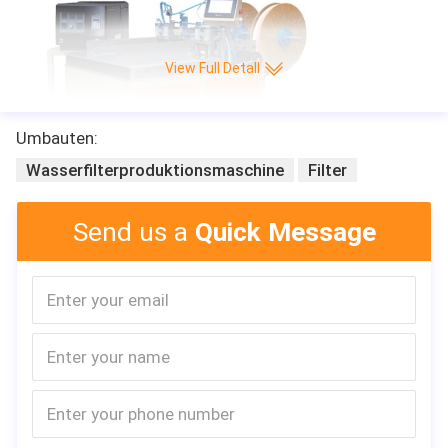
View Full Detall
Umbauten:
Wasserfilterproduktionsmaschine
Filter
Send us a
Quick Message
Allgemeine Beschreibung
Die Maschine ist für den Klimaanlagenfilter, nachdem man sich g
efaltet hat, abschneidet automatisch die heiße Schmelze, den lan
gen Streifen-förmigen Vliesstoff hauptsächlich passend, der mit b
eschichtet wird.
Spezifikation
1, Produktfähigkeit: 10pcs/min
2, Seiten-Streifen, der Breite klebt: 10-50mm
3, heiße Schmelzkapazität: 10kg