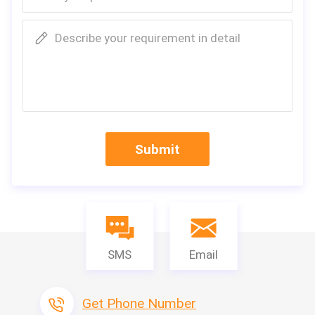
Describe your requirement in detail
Spezifikation
Beständige Luftf
Maschinen-Name
Servo faltende 
Modell
LTWG100-700-
Submit
Maximale Breite
700~1000mm
Falten von Tiefe
20-100mm
Falten von Geschwindigkeit
10m/min
Glasfaserzeilenabstand
25.4mm
Zahl von Glasfaserlinien
Linien 2*36
SMS
Email
Energiespannung
380V/50HZ
Maschinengröße
7500*1700*18
Netzspannung
5KM
Get Phone Number