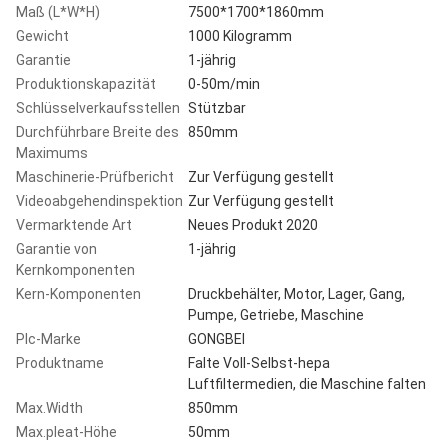
Maß (L*W*H)
7500*1700*1860mm
Gewicht
1000 Kilogramm
Garantie
1-jährig
Produktionskapazität
0-50m/min
Schlüsselverkaufsstellen
Stützbar
Durchführbare Breite des
850mm
Maximums
Maschinerie-Prüfbericht
Zur Verfügung gestellt
Videoabgehendinspektion
Zur Verfügung gestellt
Vermarktende Art
Neues Produkt 2020
Garantie von
1-jährig
Kernkomponenten
Kern-Komponenten
Druckbehälter, Motor, Lager, Gang,
Pumpe, Getriebe, Maschine
Plc-Marke
GONGBEI
Produktname
Falte Voll-Selbst-hepa
Luftfiltermedien, die Maschine falten
Max.Width
850mm
Max.pleat-Höhe
50mm