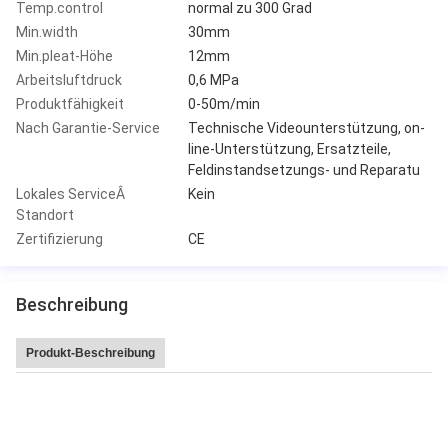
Temp.control
normal zu 300 Grad
Min.width
30mm
Min.pleat-Höhe
12mm
Arbeitsluftdruck
0,6 MPa
Produktfähigkeit
0-50m/min
Nach Garantie-Service
Technische Videounterstützung, on-
line-Unterstützung, Ersatzteile,
Feldinstandsetzungs- und Reparatu
Lokales ServiceÂ
Kein
Standort
Zertifizierung
CE
Beschreibung
Produkt-Beschreibung
Der Verkaufshohen geschwindigkeit 220 Leitai heiße Falte/Minute faltende P
apiermaschine Produktion CNC-Voll-Selbstmessers